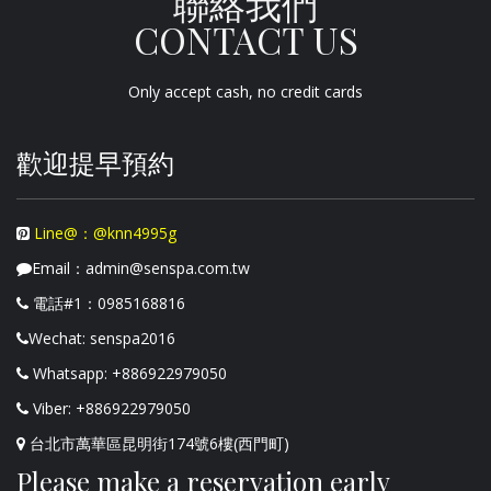
聯絡我們
CONTACT US
Only accept cash, no credit cards
歡迎提早預約
Line@：@knn4995g
Email：admin@senspa.com.tw
電話#1：0985168816
Wechat: senspa2016
Whatsapp: +886922979050
Viber: +886922979050
台北市萬華區昆明街174號6樓(西門町)
Please make a reservation early