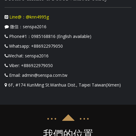
Line@：@knn4995g
微信：senspa2016
Phone#1：0985168816 (English available)
Whatsapp: +886922979050
Wechat: senspa2016
Viber: +886922979050
Email: admin@senspa.com.tw
6F, #174 KunMing St.Wanhua Dist., Taipei Taiwan(Ximen)
我們的位置